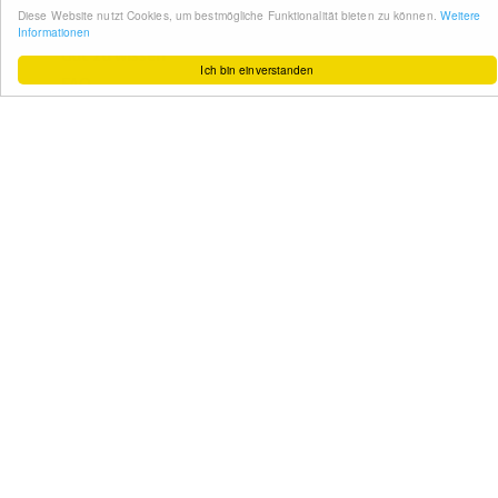
Diese Website nutzt Cookies, um bestmögliche Funktionalität bieten zu können.
Weitere
So funktioniert´s
Informationen
Gut zu wissen
Ich bin einverstanden
FAQ
Cashback maximieren
Datenschutz
Service & Support
Ihr Feedback
Kontakt
Zum Newsletter
anmelden