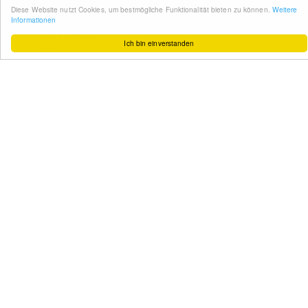
So funktioniert´s
Gut zu wissen
FAQ
Cashback maximieren
Datenschutz
Service & Support
Ihr Feedback
Kontakt
Zum Newsletter
anmelden