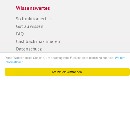
Wissenswertes
So funktioniert´s
Diese Website nutzt Cookies, um bestmögliche Funktionalität bieten zu können.
Gut zu wissen
Weitere Informationen
FAQ
Ich bin einverstanden
Cashback maximieren
Datenschutz
Service & Support
Ihr Feedback
Kontakt
Zum Newsletter
anmelden