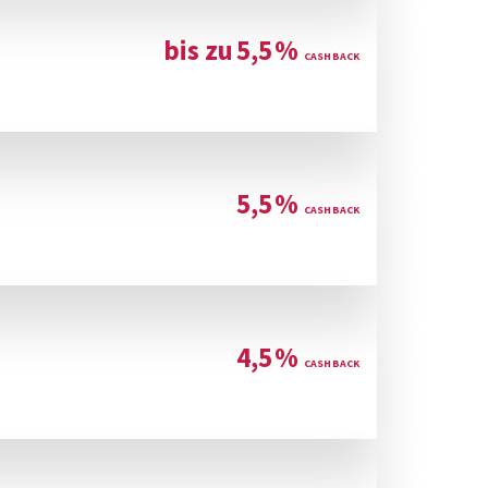
bis zu
5,5
%
5,5
%
4,5
%