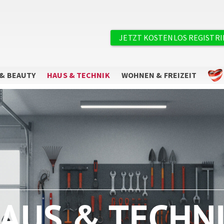
×
Benutzermenü
JETZT KOSTENLOS REGISTR
& BEAUTY
HAUS & TECHNIK
WOHNEN & FREIZEIT
Sie wollen keine Angebote mehr
verpassen?
Abonnieren Sie unseren Newsletter.
AUS & TECHN