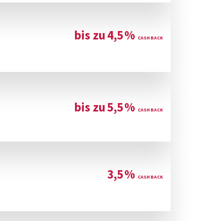
bis zu
4,5
%
bis zu
5,5
%
3,5
%