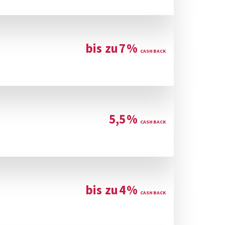
bis zu
7
%
5,5
%
bis zu
4
%