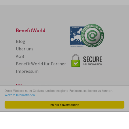
BenefitWorld
Blog
Über uns
AGB
BenefitWorld für Partner
Impressum
Wissenswertes
Diese Website nutzt Cookies, um bestmögliche Funktionalität bieten zu können.
Weitere Informationen
So funktioniert´s
Gut zu wissen
Ich bin einverstanden
FAQ
Cashback maximieren
Datenschutz