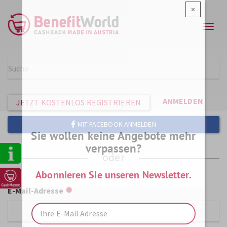
Direkt
×
zum
Navi
Inhalt
aktiv
Suche
SUCH
Benutzermenü
ANMELDEN
JETZT KOSTENLOS REGISTRIEREN
MIT FACEBOOK ANMELDEN
Sie wollen keine Angebote mehr
verpassen?
Sidebar
Menu
Abonnieren Sie unseren Newsletter.
E-Mail-Adresse