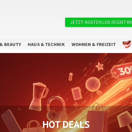
×
Benutzermenü
JETZT KOSTENLOS REGISTR
& BEAUTY
HAUS & TECHNIK
WOHNEN & FREIZEIT
Sie wollen keine Angebote mehr
verpassen?
Abonnieren Sie unseren Newsletter.
HOT DEALS