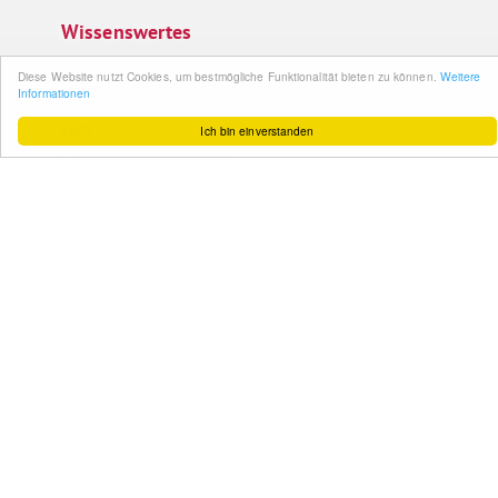
Wissenswertes
So funktioniert´s
Diese Website nutzt Cookies, um bestmögliche Funktionalität bieten zu können.
Weitere
Informationen
Gut zu wissen
FAQ
Ich bin einverstanden
Cashback maximieren
Datenschutz
Service & Support
Ihr Feedback
Kontakt
Zum Newsletter
anmelden