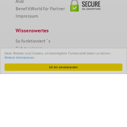
AGB
BenefitWorld für Partner
Impressum
Wissenswertes
So funktioniert´s
Gut zu wissen
Diese Website nutzt Cookies, um bestmögliche Funktionalität bieten zu können.
FAQ
Weitere Informationen
Cashback maximieren
Ich bin einverstanden
Datenschutz
Service & Support
Ihr Feedback
Kontakt
Zum Newsletter
anmelden